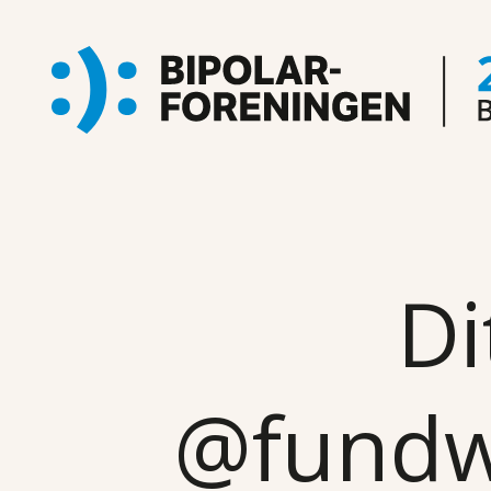
Di
@fun