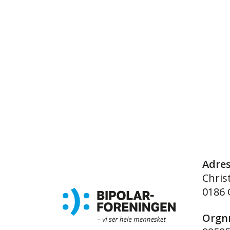
Adre
Chris
0186 
Orgnr