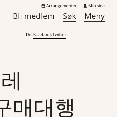
Arrangementer
Min side
Bli medlem
Søk
Meny
Del:
Facebook
Twitter
«텔레
인구매대행