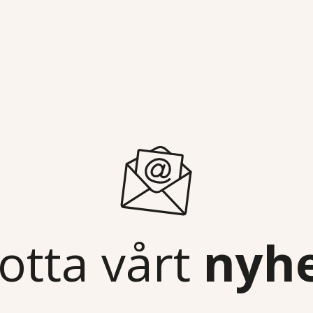
otta vårt
nyh