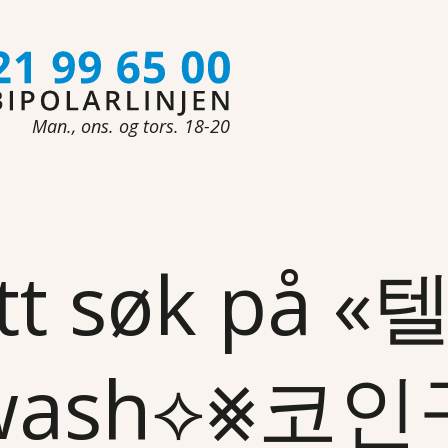
Man., ons. og tors. 18-20
tt søk på 
dwash⟡⨳코