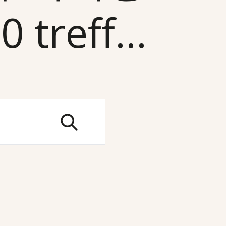
reff...