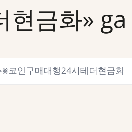
금화» ga 0 t