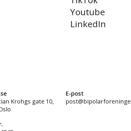
Youtube
LinkedIn
sse
E-post
tian Krohgs gate 10,
post@bipolarforeninge
Oslo
.