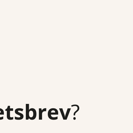
etsbrev
?