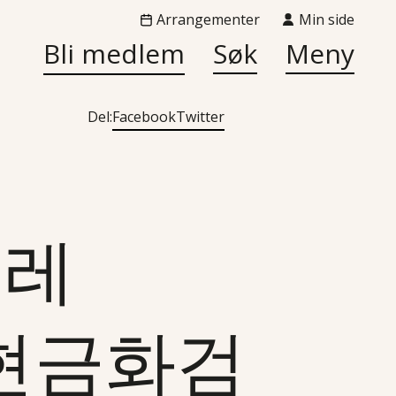
Arrangementer
Min side
Bli medlem
Søk
Meny
Del:
Facebook
Twitter
«텔레
dt현금화검