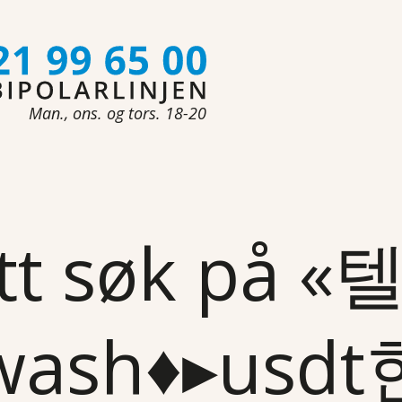
Man., ons. og tors. 18-20
tt søk på 
wash♦▸us