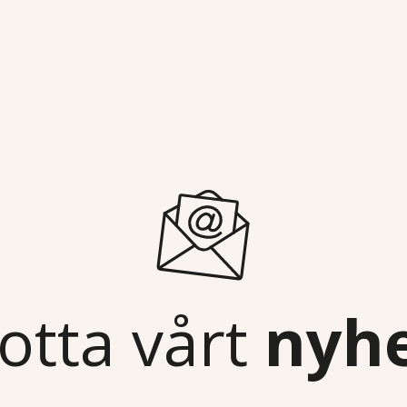
otta vårt
nyh