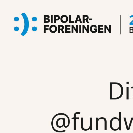
Di
@fund