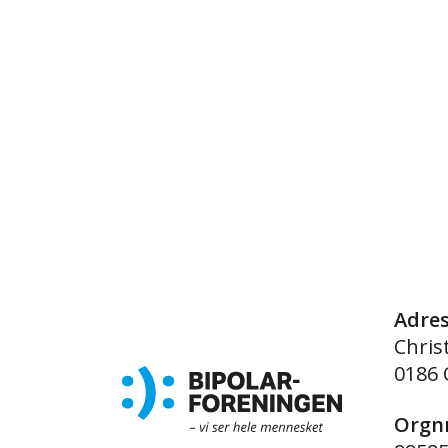
Adre
Chris
0186 
Orgnr