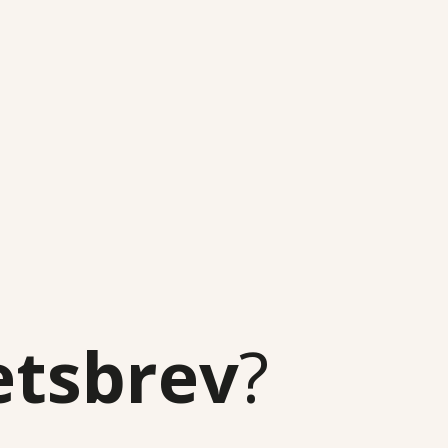
etsbrev
?