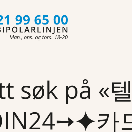
Man., ons. og tors. 18-20
tt søk på 
OIN24➙⯌