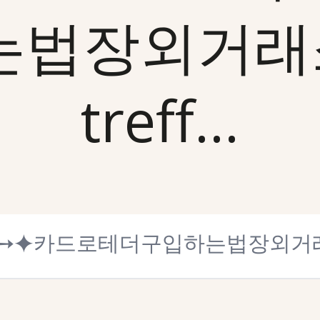
법장외거래소»
treff...