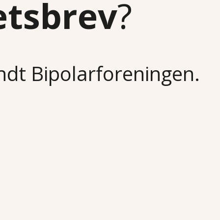
etsbrev
?
undt Bipolarforeningen.