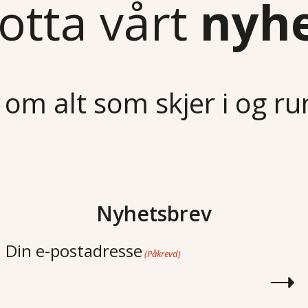
otta vårt
nyh
 om alt som skjer i og r
Nyhetsbrev
Din e-postadresse
(Påkrevd)