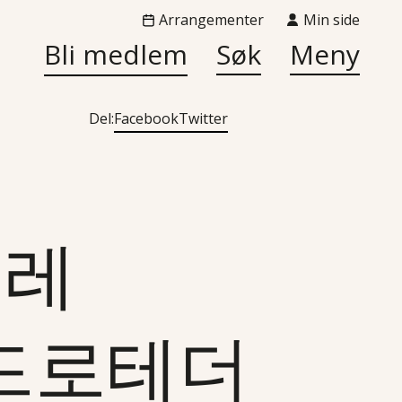
Arrangementer
Min side
Bli medlem
Søk
Meny
Del:
Facebook
Twitter
«텔레
카드로테더