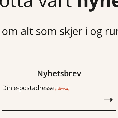
otta vårt
nyh
 om alt som skjer i og r
Nyhetsbrev
Din e-postadresse
(Påkrevd)