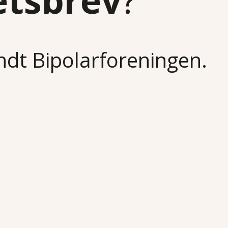
etsbrev
?
undt Bipolarforeningen.