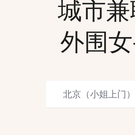
城市兼
外围女-fF