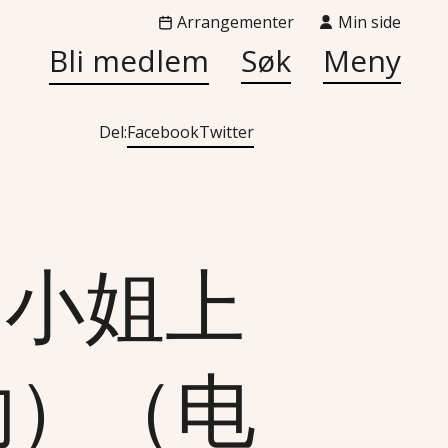
Arrangementer
Min side
Bli medlem
Søk
Meny
Del:
Facebook
Twitter
京（小姐上
约）（电