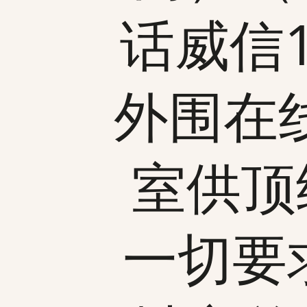
话威信19
外围在
室供顶
一切要