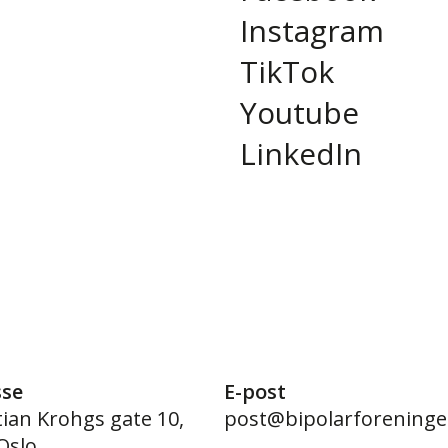
Instagram
TikTok
Youtube
LinkedIn
sse
E-post
tian Krohgs gate 10,
post@bipolarforeninge
Oslo