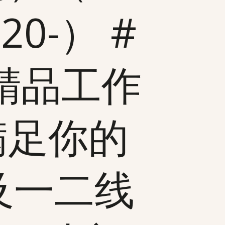
20-） #
精品工作
满足你的
及一二线