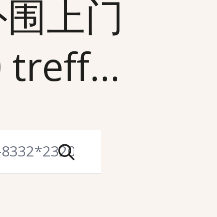
外围上门
reff...