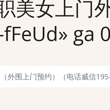
职美女上门
eUd» ga 0 t