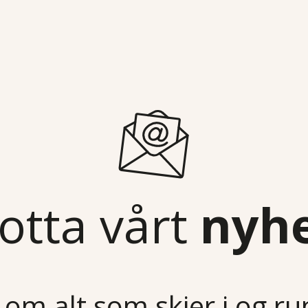
otta vårt
nyh
 om alt som skjer i og r