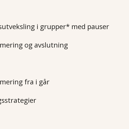
gsutveksling i grupper* med pauser
mering og avslutning
ering fra i går
gsstrategier