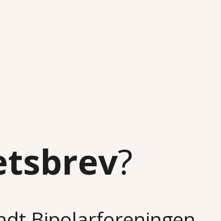
etsbrev
?
undt Bipolarforeningen.