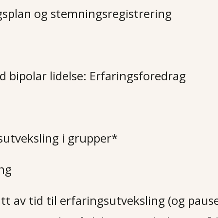
gsplan og stemningsregistrering
d bipolar lidelse: Erfaringsforedrag
sutveksling i grupper*
ing
t av tid til erfaringsutveksling (og paus