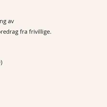
ang av
edrag fra frivillige.
)