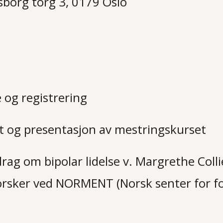
borg torg 3, 0179 Oslo
og registrering
t og presentasjon av mestringskurset
rag om bipolar lidelse v. Margrethe Coll
forsker ved NORMENT (Norsk senter for f