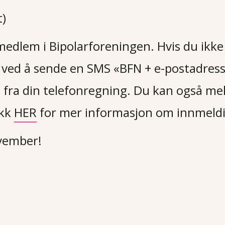
t)
i medlem i Bipolarforeningen. Hvis du ikk
 ved å sende en SMS «BFN + e-postadresse
,- fra din telefonregning. Du kan også m
ykk
HER
for mer informasjon om innmeld
ovember!