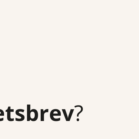
etsbrev
?