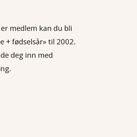
e er medlem kan du bli
 + fødselsår» til 2002.
elde deg inn med
ing.