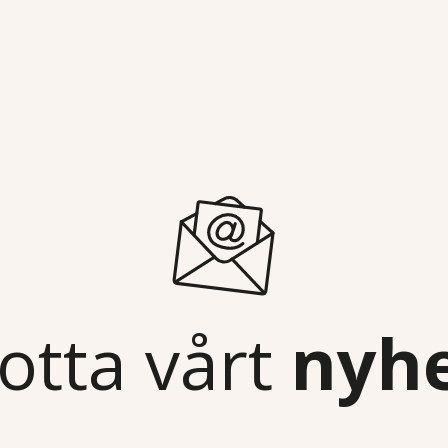
otta vårt
nyh