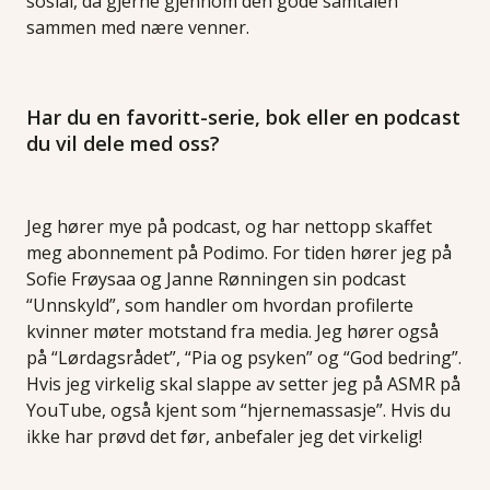
sosial, da gjerne gjennom den gode samtalen
sammen med nære venner.
Har du en favoritt-serie, bok eller en podcast
du vil dele med oss?
Jeg hører mye på podcast, og har nettopp skaffet
meg abonnement på Podimo. For tiden hører jeg på
Sofie Frøysaa og Janne Rønningen sin podcast
“Unnskyld”, som handler om hvordan profilerte
kvinner møter motstand fra media. Jeg hører også
på “Lørdagsrådet”, “Pia og psyken” og “God bedring”.
Hvis jeg virkelig skal slappe av setter jeg på ASMR på
YouTube, også kjent som “hjernemassasje”. Hvis du
ikke har prøvd det før, anbefaler jeg det virkelig!