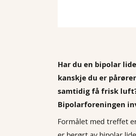
Har du en bipolar lid
kanskje du er pårøre
samtidig få frisk luft
Bipolarforeningen invi
Formålet med treffet e
er berørt av bipolar lid