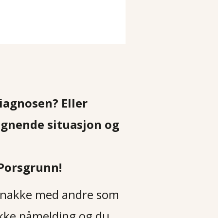
diagnosen? Eller
ignende situasjon og
 Porsgrunn!
n snakke med andre som
r ikke påmelding og du