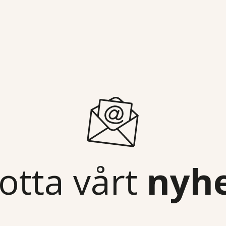
otta vårt
nyh