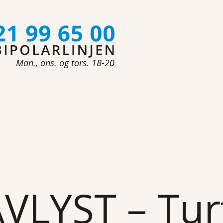
Man., ons. og tors. 18-20
VLYST – Turt