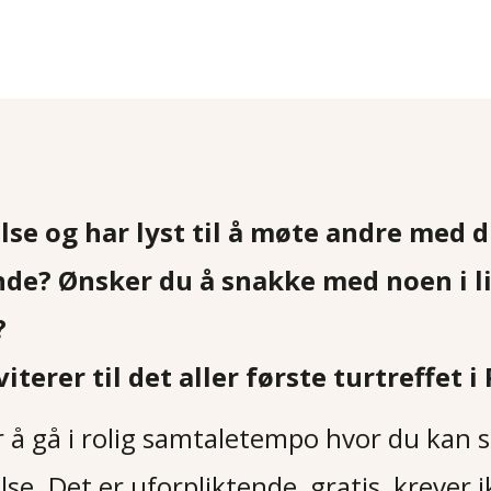
else og har lyst til å møte andre med 
nde? Ønsker du å snakke med noen i l
?
terer til det aller første turtreffet i
r å gå i rolig samtaletempo hvor du ka
else. Det er uforpliktende, gratis, kreve