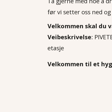
Ta gjerne med noe å drik
før vi setter oss ned 
Velkommen skal du v
Veibeskrivelse
: PIVET
etasje
Velkommen til et hygg