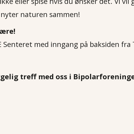
ke eller spise hvis du ønsker det. Vi vil g
og nyter naturen sammen!
ære!
E Senteret med inngang på baksiden fra 
elig treff med oss i Bipolarforeninge