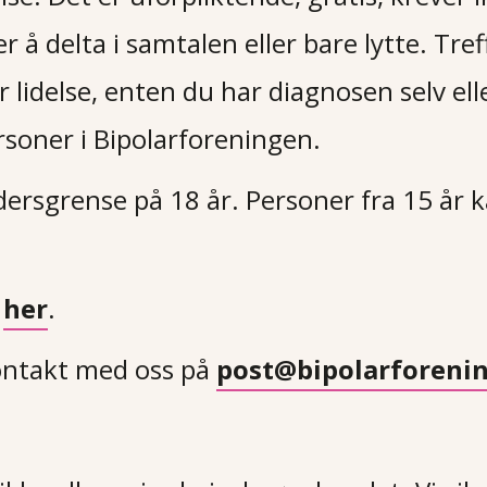
 å delta i samtalen eller bare lytte. Tref
r lidelse, enten du har diagnosen selv el
personer i Bipolarforeningen.
dersgrense på 18 år. Personer fra 15 år k
f
her
.
ontakt med oss på
post@bipolarforeni