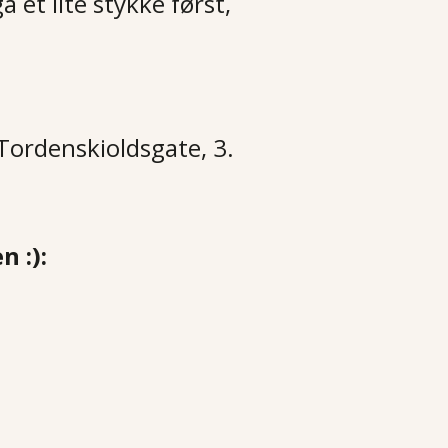
å et lite stykke først,
Tordenskioldsgate, 3.
n :):