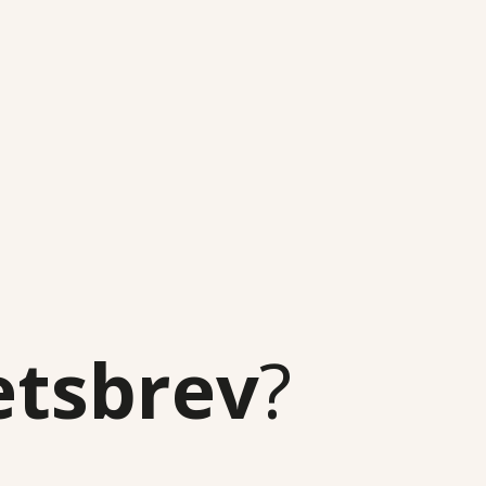
etsbrev
?