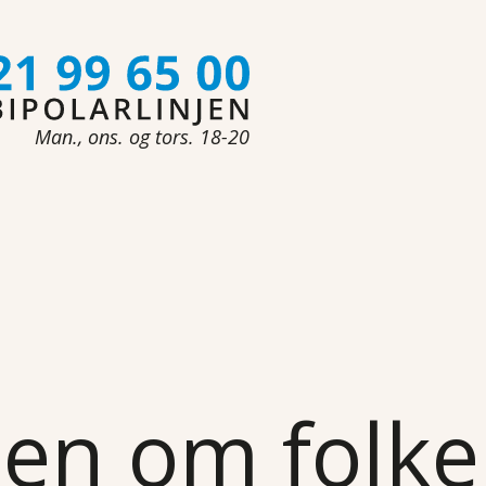
Man., ons. og tors. 18-20
n om folke