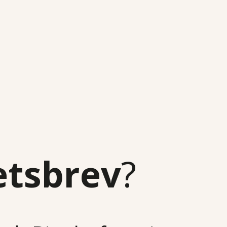
etsbrev
?