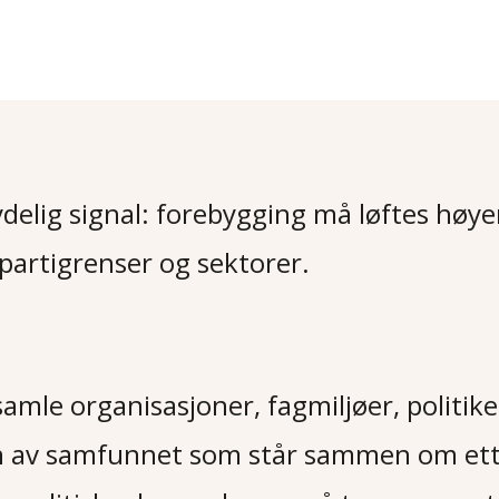
elig signal: forebygging må løftes høyer
partigrenser og sektorer.
amle organisasjoner, fagmiljøer, politik
 av samfunnet s
om
står sammen
om
et