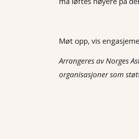
må løftes høyere på den
Møt opp, vis engasjeme
Arrangeres av Norges As
organisasjoner som støt