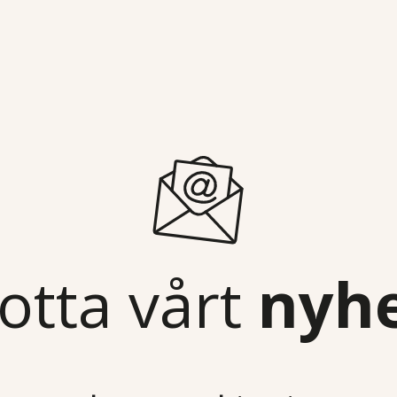
otta vårt
nyh