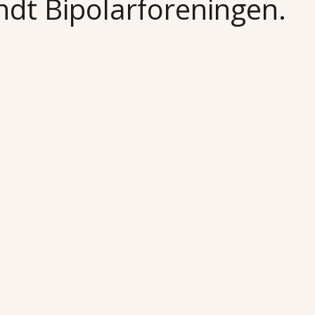
undt Bipolarforeningen.