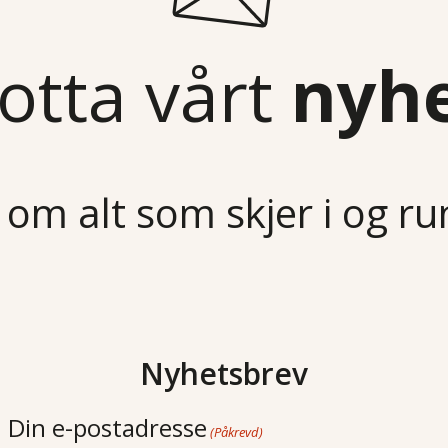
otta vårt
nyh
 om alt som skjer i og r
Nyhetsbrev
Din e-postadresse
(Påkrevd)