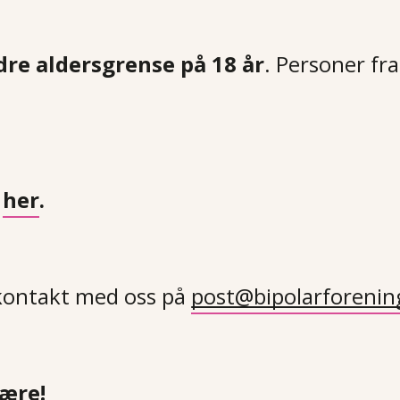
dre aldersgrense på 18 år
. Personer fra
her
.
kontakt med oss på
post@bipolarforenin
være!