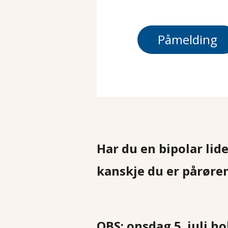
Påmelding
Har du en bipolar lide
kanskje du er pårøre
OBS: onsdag 5. juli h