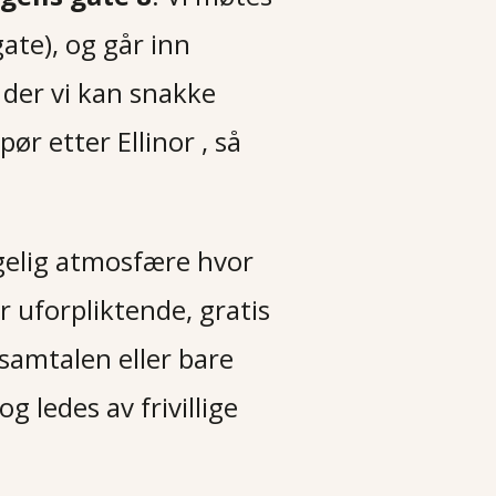
ate), og går inn
 der vi kan snakke
ør etter Ellinor , så
ggelig atmosfære hvor
r uforpliktende, gratis
 samtalen eller bare
g ledes av frivillige