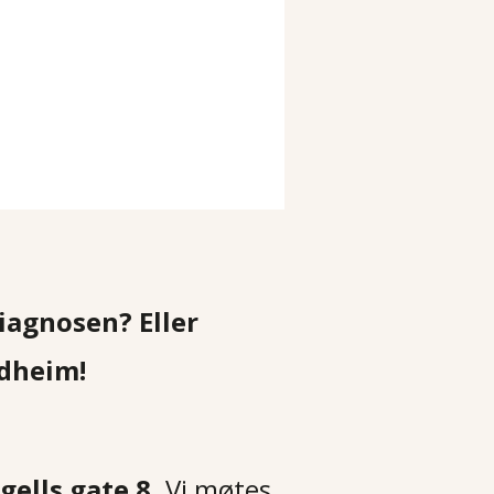
iagnosen? Eller 
ndheim!
gells gate 8
. Vi møtes