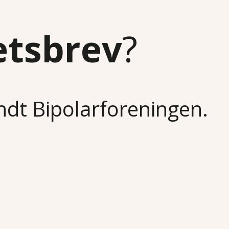
etsbrev
?
undt Bipolarforeningen.