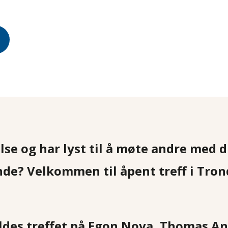
lse og har lyst til å møte andre med d
nde? Velkommen til åpent treff i Tro
oldes treffet på Egon Nova, Thomas An