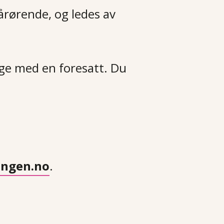
pårørende, og ledes av
ølge med en foresatt. Du
ingen.no
.