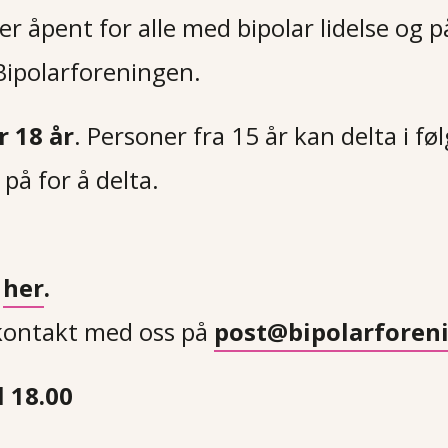
t er åpent for alle med bipolar lidelse og 
i Bipolarforeningen.
r 18 år
. Personer fra 15 år kan delta i f
på for å delta.
f
her
.
kontakt med oss på
post@bipolarforen
 18.00