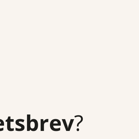
etsbrev
?