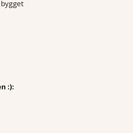
 bygget
 :):