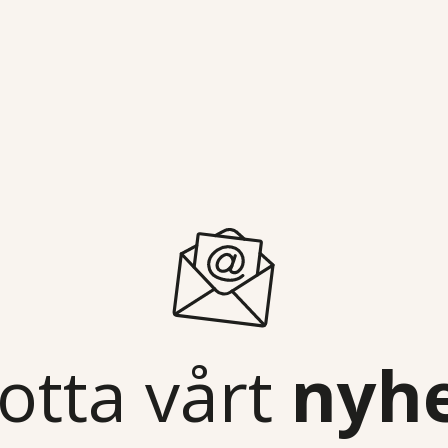
otta vårt
nyh