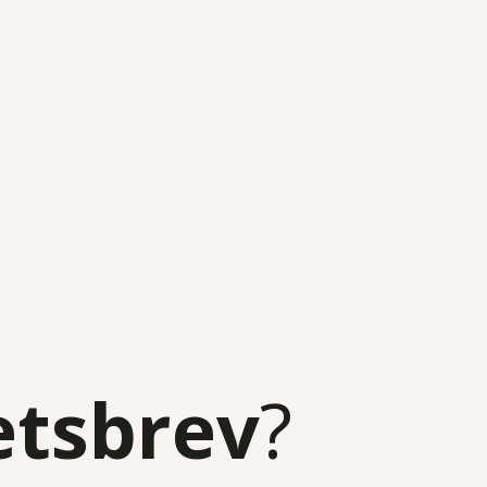
etsbrev
?