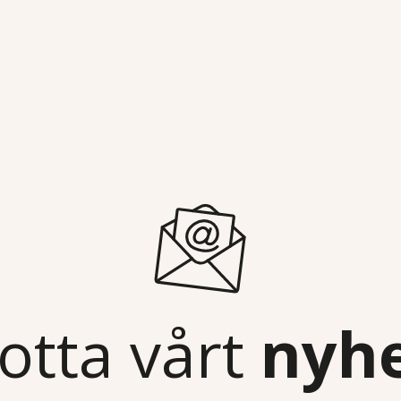
otta vårt
nyh