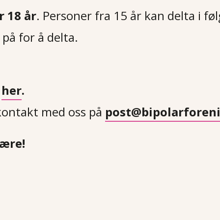
r 18 år
. Personer fra 15 år kan delta i f
på for å delta.
f
her
.
kontakt med oss på
post@bipolarforen
være!